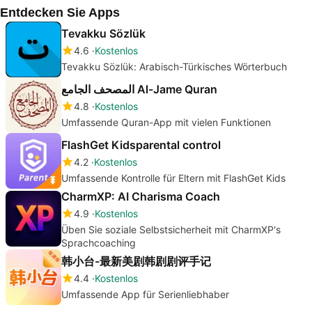
Entdecken Sie Apps
Tevakku Sözlük
4.6
Kostenlos
Tevakku Sözlük: Arabisch-Türkisches Wörterbuch
المصحف الجامع Al-Jame Quran
4.8
Kostenlos
Umfassende Quran-App mit vielen Funktionen
FlashGet Kidsparental control
4.2
Kostenlos
Umfassende Kontrolle für Eltern mit FlashGet Kids
CharmXP: AI Charisma Coach
4.9
Kostenlos
Üben Sie soziale Selbstsicherheit mit CharmXP's
Sprachcoaching
韩小台-最新美剧韩剧剧评手记
4.4
Kostenlos
Umfassende App für Serienliebhaber